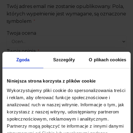
Twój adres email nie zostanie opublikowany.
Pola,
których wypełnienie jest wymagane, są oznaczone
symbolem
*
Twoja ocena
Twoja opinia
*
Zgoda
Szczegóły
O plikach cookies
Niniejsza strona korzysta z plików cookie
Wykorzystujemy pliki cookie do spersonalizowania treści
i reklam, aby oferować funkcje społecznościowe i
analizować ruch w naszej witrynie. Informacje o tym, jak
Nazwa
E-mail
*
*
korzystasz z naszej witryny, udostępniamy partnerom
społecznościowym, reklamowym i analitycznym.
Partnerzy mogą połączyć te informacje z innymi danymi
otrzymanymi od Ciebie lub uzyskanymi podczas