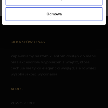
Odmowa
KILKA SŁÓW O NAS
Zapewniamy naszym klientom dostęp do mebli
oraz akcesoriów wyposażenia wnętrz, które
cechuje nie tylko elegancki wygląd, ale również
wysoka jakość wykonania.
ADRES
ZUWO MEBLE