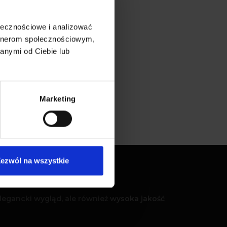
ołecznościowe i analizować
artnerom społecznościowym,
anymi od Ciebie lub
Krzesło Viki 1
Marketing
Czytaj dalej
ezwól na wszystkie
legancki wygląd, ale również wysoka jakość