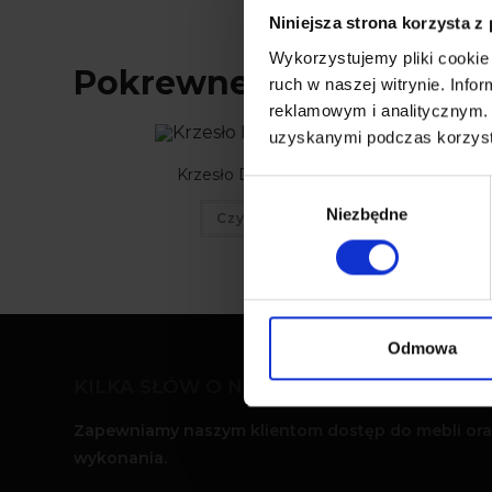
Niniejsza strona korzysta z
Wykorzystujemy pliki cookie 
Pokrewne produkty
ruch w naszej witrynie. Inf
reklamowym i analitycznym. 
uzyskanymi podczas korzysta
Krzesło Dior buk Velvet
W
Niezbędne
y
Czytaj dalej
b
ó
r
z
g
Odmowa
o
KILKA SŁÓW O NAS
d
y
Zapewniamy naszym klientom dostęp do mebli oraz 
wykonania.