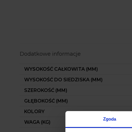
Dodatkowe informacje
WYSOKOŚĆ CAŁKOWITA (MM)
WYSOKOŚĆ DO SIEDZISKA (MM)
SZEROKOŚĆ (MM)
GŁĘBOKOŚĆ (MM)
KOLORY
Zgoda
WAGA (KG)