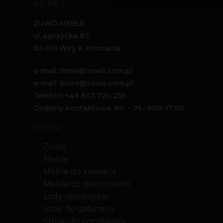
ADRES
ZUWO MEBLE
ul. Łęczycka 87
62-051 Wiry k. Poznania
e-mail: firma@zuwo.com.pl
e-mail: biuro@zuwo.com.pl
Telefon:
+48 603 720 255
Godziny kontaktowe: Pn. – Pt.: 9:00-17:00
MENU
Zuwo
Meble
Meble do kawiarni
Meble do gastronomii
Lady recepcyjne
Stoły do gabinetu
Stoliki do poczekalni