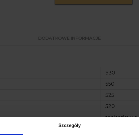
DODATKOWE INFORMACJE
930
550
525
520
tapicerka wg
Szczegóły
10, 5