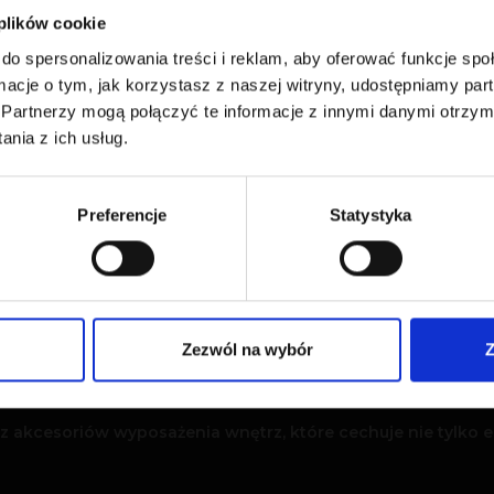
 plików cookie
do spersonalizowania treści i reklam, aby oferować funkcje sp
ormacje o tym, jak korzystasz z naszej witryny, udostępniamy p
Partnerzy mogą połączyć te informacje z innymi danymi otrzym
nia z ich usług.
Krzesło Paweł
Preferencje
Statystyka
Czytaj dalej
Zezwól na wybór
Z
akcesoriów wyposażenia wnętrz, które cechuje nie tylko e