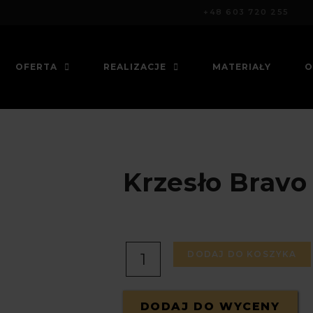
+48 603 720 255
OFERTA
REALIZACJE
MATERIAŁY
O
Krzesło Bravo
I
l
o
ś
ć
DODAJ DO KOSZYKA
DODAJ DO WYCENY