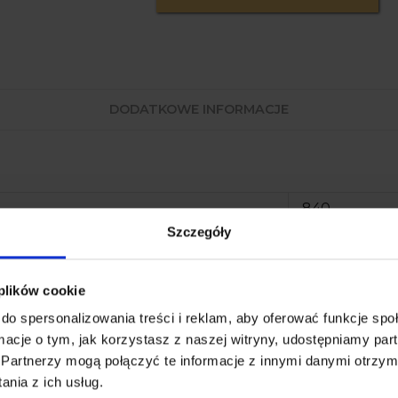
DODATKOWE INFORMACJE
840
Szczegóły
490
440
 plików cookie
450
do spersonalizowania treści i reklam, aby oferować funkcje sp
tapicerka wg
ormacje o tym, jak korzystasz z naszej witryny, udostępniamy p
Partnerzy mogą połączyć te informacje z innymi danymi otrzym
9
nia z ich usług.