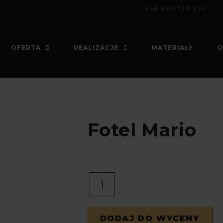
+48 603 720 255
OFERTA
REALIZACJE
MATERIAŁY
O
Fotel Mario
I
l
o
ś
ć
DODAJ DO WYCENY