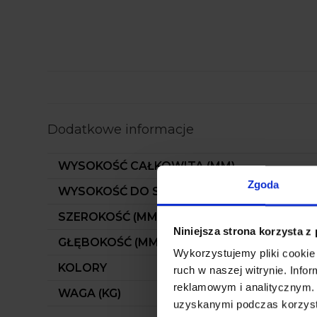
Dodatkowe informacje
WYSOKOŚĆ CAŁKOWITA (MM)
Zgoda
WYSOKOŚĆ DO SIEDZISKA (MM)
SZEROKOŚĆ (MM)
Niniejsza strona korzysta z
GŁĘBOKOŚĆ (MM)
Wykorzystujemy pliki cookie 
KOLORY
ruch w naszej witrynie. Inf
reklamowym i analitycznym. 
WAGA (KG)
uzyskanymi podczas korzysta