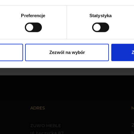
Preferencje
Statystyka
Fotel Castello 1 Velvet
Zezwól na wybór
Z
ADRES
ZUWO MEBLE
ul. Łęczycka 87