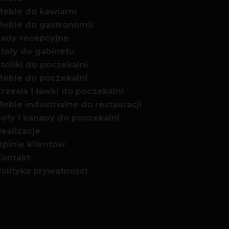
Meble do kawiarni
Meble do gastronomii
Lady recepcyjne
Stoły do gabinetu
toliki do poczekalni
Meble do poczekalni
rzesła i ławki do poczekalni
eble industrialne do restauracji
ofy i kanapy do poczekalni
ealizacje
Opinie klientów
Kontakt
olityka prywatności