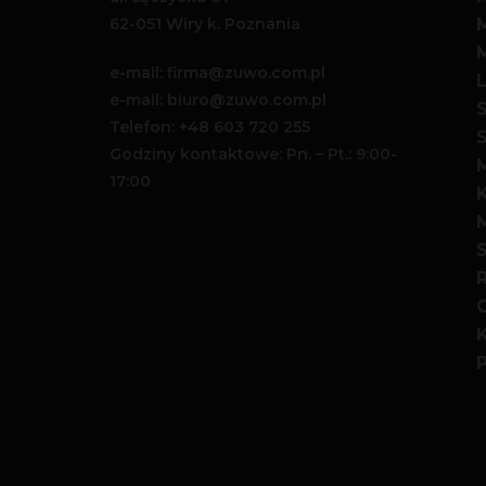
62-051 Wiry k. Poznania
e-mail: firma@zuwo.com.pl
e-mail: biuro@zuwo.com.pl
Telefon:
+48 603 720 255
S
Godziny kontaktowe: Pn. – Pt.: 9:00-
17:00
K
M
S
R
P