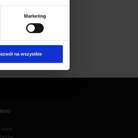
Marketing
Fotel Lord Velvet
ezwól na wszystkie
MENU
Zuwo
Meble