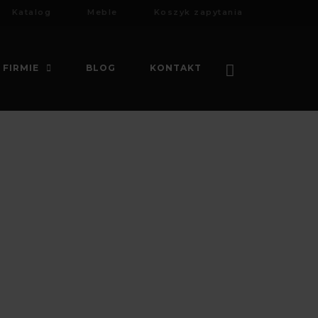
Katalog
Meble
Koszyk zapytania
 FIRMIE
BLOG
KONTAKT