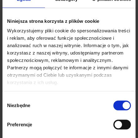
KOLORY
szary, czarny, curry,
bordowy, zielony
WAGA (KG)
28
Niniejsza strona korzysta z plików cookie
Wykorzystujemy pliki cookie do spersonalizowania treści
i reklam, aby oferować funkcje społecznościowe i
analizować ruch w naszej witrynie. Informacje o tym, jak
Pokrewne produkty
korzystasz z naszej witryny, udostępniamy partnerom
społecznościowym, reklamowym i analitycznym.
Partnerzy mogą połączyć te informacje z innymi danymi
otrzymanymi od Ciebie lub uzyskanymi podczas
Fotel Felix
korzystania z ich usług.
W
Fotel Jump Prosty
Niezbędne
y
b
ó
Fotel Clio
Preferencje
r
z