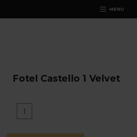
MENU
Fotel Castello 1 Velvet
I
l
o
ś
ć